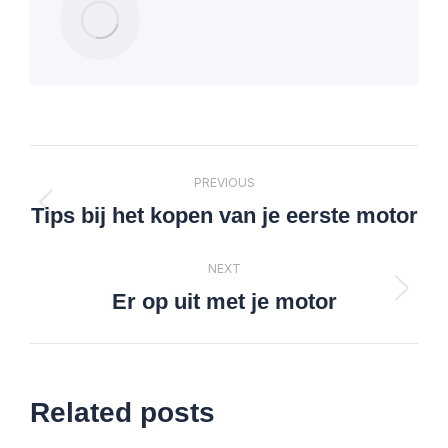
Post
PREVIOUS
navigation
Tips bij het kopen van je eerste motor
Previous
post:
NEXT
Er op uit met je motor
Next
post:
Related posts